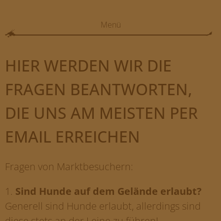
Menü
HOME
HIER WERDEN WIR DIE
VERANSTALTUNGEN
FOTOS
FRAGEN BEANTWORTEN,
ANFAHRT/FREISEN
DIE UNS AM MEISTEN PER
GELÄNDE/FREISEN
EMAIL ERREICHEN
TEILNEHMER/BEWERBUNG
FAQ
Fragen von Marktbesuchern:
MB EVENT/AGENTUR
1.
Sind Hunde auf dem Gelände erlaubt?
Generell sind Hunde erlaubt, allerdings sind
diese stets an der Leine zu führen!