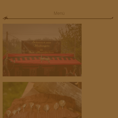
Menü
HOME
VERANSTALTUNGEN
FOTOS
ANFAHRT/FREISEN
GELÄNDE/FREISEN
TEILNEHMER/BEWERBUNG
FAQ
MB EVENT/AGENTUR