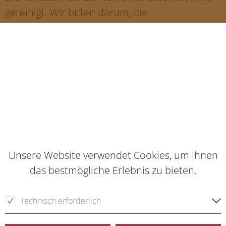
gereinigt. Wir bitten darum, die
Toilettendamen mit Respekt zu behandeln, die
Mädels und Jungs reinigen die Toiletten auf
eigene Rechnung.
Aufgrund der Trockenheit gelten
folgende Brandschutzmaßnahmen für alle
Teilnehmer:
Unsere Website verwendet Cookies, um Ihnen
1. Bei der Errichtung einer Feuerstelle darf nur
das bestmögliche Erlebnis zu bieten.
eine Feuerschale, die in einem 5 cm dickem
Sandbett steht ist, verwendet werden.
Technisch erforderlich
2. Es darf nur ein Feuer zum Kochen
angezündet werden, dieses ist nach dem
Für die Funktion der Webseite erforderliche Cookies