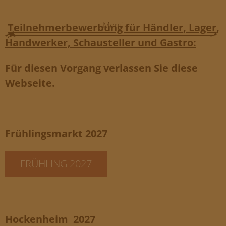
Menü
Teilnehmerbewerbung für Händler, Lager,
Handwerker, Schausteller und Gastro:
HOME
VERANSTALTUNGEN
Für diesen Vorgang verlassen Sie diese
Webseite.
FOTOS
ANFAHRT/FREISEN
GELÄNDE/FREISEN
Frühlingsmarkt 2027
TEILNEHMER/BEWERBUNG
FRÜHLING 2027
FAQ
MB EVENT/AGENTUR
Hockenheim
2027