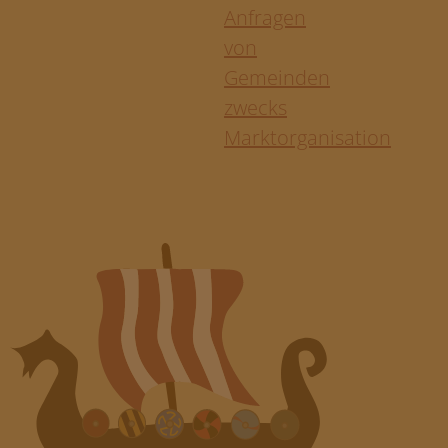
Anfragen
von
Gemeinden
zwecks
Marktorganisation