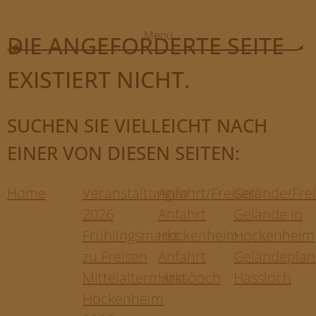
Menü
DIE ANGEFORDERTE SEITE
HOME
EXISTIERT NICHT.
VERANSTALTUNGEN
FOTOS
SUCHEN SIE VIELLEICHT NACH
ANFAHRT/FREISEN
EINER VON DIESEN SEITEN:
GELÄNDE/FREISEN
Home
Veranstaltungen
Anfahrt/Freisen
Gelände/Fre
TEILNEHMER/BEWERBUNG
2026
Anfahrt
Gelände in
FAQ
Frühlingsmarkt
Hockenheim
Hockenheim
zu Freisen
Anfahrt
Geländeplan
MB EVENT/AGENTUR
Mittelaltermarkt
Hassöoch
Hassloch
Hockenheim