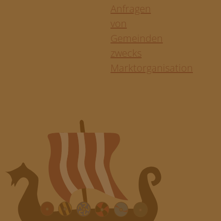
Anfragen
von
Gemeinden
zwecks
Marktorganisation